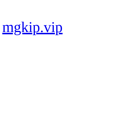
Saltar
al
contenido
mgkip.vip